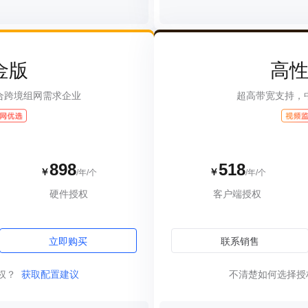
金版
高
合跨境组网需求企业
超高带宽支持，
898
518
￥
￥
/年/个
/年/个
硬件授权
客户端授权
立即购买
联系销售
权？
获取配置建议
不清楚如何选择授