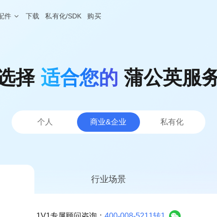
配件
下载
私有化/SDK
购买
蒲公英网盘
NEW
、外服游戏加速
本地存储不上云，远程文件同步更安心
选择
适合您的
软件定制
蒲公英服
程运维
分支连锁
HOT
随心分配
私有定制、树立品牌
· 4G&5G路由器
房设备运维，远程调试PLC等工业设备
企业级 · 机架式路由器
设备零接触部署，业务分
G300
8网口
双2.5G口
NEW
频监控
远程医疗
NEW
V2000
八2.5G网口
地多点监控视频远程传输，集中管理
医疗设备零配置接入，网
个人
商业&企业
私有化
X1
私有云
NAS伴侣
智能盒子、旁路组网
· 无线路由器
工业级 · 通信设备
球智能链路
二层组网
行业场景
4G系列
S100
工业交换机
球高速骨干网，智能选路保障业务体验
销量第一
工业设备远程调试，数据
G
E100 Pro
串口服务器
NEW
iFi内网准入
应用代理访问
NEW
1V1专属顾问咨询
：
400-008-5211转1