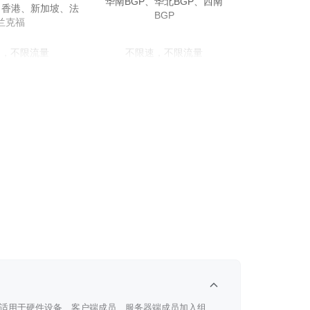
华南BGP、华北BGP、西南
、香港、新加坡、法
BGP
兰克福
速，不限流量
不限速，不限流量
授权数（可扩容），不
20Mbps/授权数（可扩容），不
限流量
限流量
集散网络、自定义网
对等网络、集散网络、自定义网
络
络
制转发、自动转发
点对点、强制转发、自动转发
适用于硬件设备、客户端成员、服务器端成员加入组