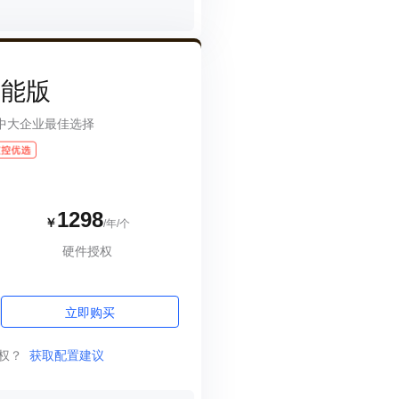
性能版
中大企业最佳选择
1298
￥
/年/个
硬件授权
立即购买
权？
获取配置建议