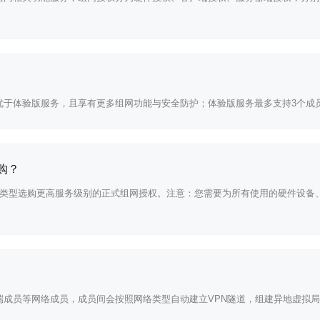
优于体验版服务，且享有更多组网功能与安全防护；体验版服务最多支持3个成
购？
分类型选购更高服务级别的正式组网授权。注意：您需要为所有使用的硬件设备
9
218元/年
218元/年
端成员等网络成员，成员间会按照网络类型自动建立VPN隧道，组建异地虚拟
98元/个/年
698元/个/年
11