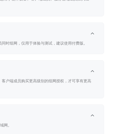
员同时组网，仅用于体验与测试，建议使用付费版。
、客户端成员购买更高级别的组网授权，才可享有更高
98元/年
局域网。
68元/个/年
1688元/个/年