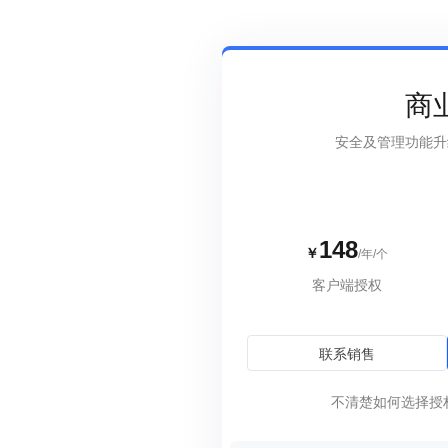
云端批量管理设备，可视化监控告警
员
国产信创
物
国产新创体系，技术自主可控
企
商
SDK&API嵌入
安全及管理功能升
轻量化开发，快捷集成嵌入
148
￥
/年/个
客户端授权
联系销售
不清楚如何选择授