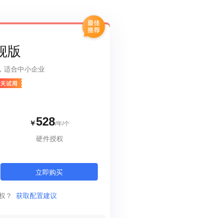
星逻智能科技 · 无人机巡检
精细化授权权限
英泰立达科技 · 远程数据采集
化管理PLC运维权限
临淄市人民医院 · 医药管理软件
舰版
路，适合中小企业
528
￥
/年/个
硬件授权
立即购买
权？
获取配置建议