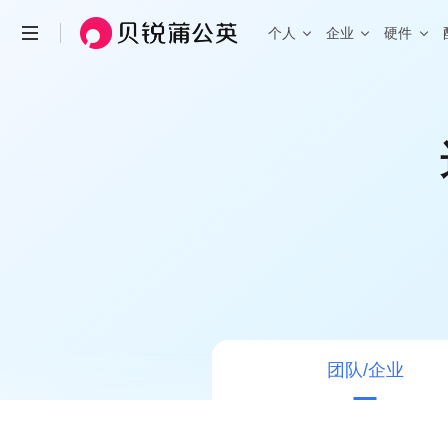
个人
企业
硬件
场景与功能
场景
查看全部产品 >
个人私有云
联机游戏
远程访问NAS、U盘/硬盘
局域网联机
自定义IP
带宽加速
企业办公
远
HOT
固定IP、便捷访问
加速传输、
企业级 · 桌面式路由器
安全组网访问内部系统、NAS等
企业级 
机
X3
X5
X4 Pro
入门百兆
双频千兆
智能硬件
智能选路
工业物联
视
新品
G5
P5
双核千兆
智能旁路
就近接入，访问加速
工业设备远程调试，数据采集统一上传
异
X4C
4G通信
X5 Pro
2.5G口
智能路由器
功能
消费级
工业级 
异地组网
全
团队/企业
X1
X4C
R300 
私有云
4G免插卡
无需公网IP，快速搭建异地虚拟局域网
全
X1 Pro
R300 5
高性能
NEW
远程设备管理
W
R200