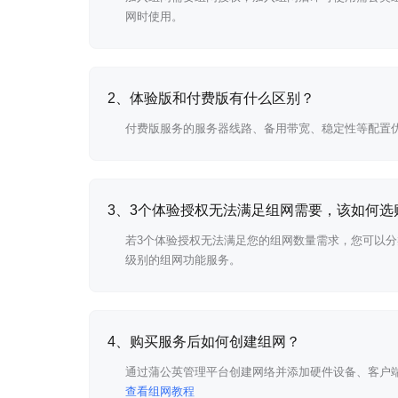
网时使用。
多端登录
旁路模式
2、体验版和付费版有什么区别？
二层组网
付费版服务的服务器线路、备用带宽、稳定性等配置
IP防冲突
数据加密传输
3、3个体验授权无法满足组网需要，该如何选
广播/组播功能
若3个体验授权无法满足您的组网数量需求，您可以
级别的组网功能服务。
DNS域名解析
智能选路
4、购买服务后如何创建组网？
自定义虚拟IP
通过蒲公英管理平台创建网络并添加硬件设备、客户
4
服务器端授权
查看组网教程