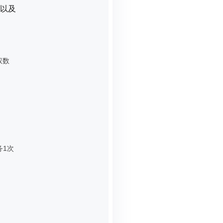
以及
权数
务1次