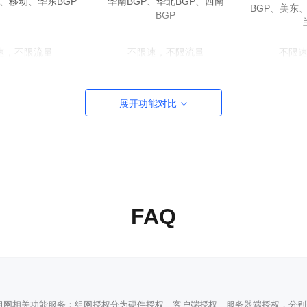
、移动、华东BGP
华南BGP、华北BGP、西南
BGP、美东
BGP
速，不限流量
不限速，不限流量
不限
授权数（可扩容），不
8Mbps/授权数（可扩容），不
12Mbps/
限流量
限流量
展开功能对比
集散网络、自定义网
对等网络、集散网络、自定义网
对等网络、
络
络
制转发、自动转发
点对点、强制转发、自动转发
点对点、强
FAQ
组网相关功能服务；组网授权分为硬件授权、客户端授权、服务器端授权，分别