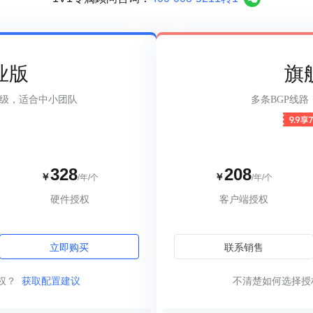
工一键安全入网，访客便捷网页认证
反向代理保护业务应用，
联网SIM服务
运维通道版服务
业定向流量，通用大流量
异地设备自动发现，精细
业版
旗
级，适合中小团队
多条BGP线
328
208
￥
￥
/年/个
/年/个
硬件授权
客户端授权
立即购买
联系销售
权？
获取配置建议
不清楚如何选择授