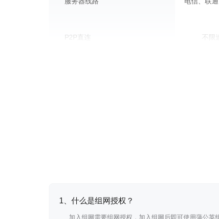
服务器线路
电信、联通
P2P直连
不限
6Mbps/
内地转发速度
异地组网
对等网络、
网络类型
点对点、强
传输模式
成员组管理
访问策略
1、什么是组网授权？
网络出口
加入组网需要组网授权，加入组网后即可使用蒲公英