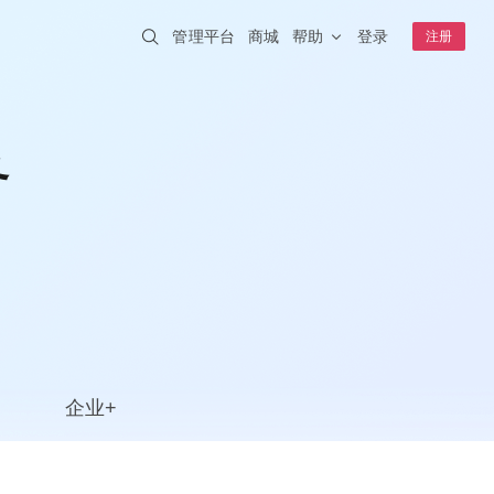
管理平台
商城
帮助
登录
注册
解决方案
蒲公英AI开发者
NEW
一分钟跨网访问本地 AI 工具
务
企业WiFi
IT互联网
智慧安防
安全上网、行为追溯
钟级上线
其它
智慧交通
智能制造
A20
WIFI6
云AP
K1
远程开关
连锁零售
NEW
智慧教育
络稳定可靠
S0.5
虚拟网线
NEW
成功案例
嵌入式模块
盐城公安 · 视频监控
企业+
4G开发板套装
采集统一上传
核心板E3
合富医疗 · 远程医疗
模块E80