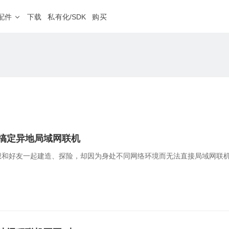
配件
下载
私有化/SDK
购买
蒲公英网盘
NEW
、外服游戏加速
本地存储不上云，远程文件同步更安心
软件定制
程运维
分支连锁
HOT
随心分配
私有定制、树立品牌
· 4G&5G路由器
房设备运维，远程调试PLC等工业设备
企业级 · 机架式路由器
设备零接触部署，业务分
G300
8网口
双2.5G口
NEW
频监控
远程医疗
NEW
V2000
八2.5G网口
地多点监控视频远程传输，集中管理
医疗设备零配置接入，网
X1
私有云
NAS伴侣
搞定异地局域网联机
智能盒子、旁路组网
想和好友一起建造、探险，却因为身处不同网络环境而无法直接局域网联机
· 无线路由器
工业级 · 通信设备
球智能链路
二层组网
4G系列
S100
工业交换机
球高速骨干网，智能选路保障业务体验
销量第一
工业设备远程调试，数据
G
E100 Pro
串口服务器
NEW
iFi内网准入
应用代理访问
NEW