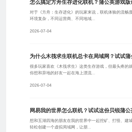
怎么搞定方舟生存进化联机？蒲公英游戏版
云端批量管理设备，可视化监控告警
员
对于《方舟：生存进化》的玩家来说，联机体验的流畅
国产信创
物
环境复杂，不同运营商、不同地域...
国产新创体系，技术自主可控
企
2026-07-04
SDK&API嵌入
轻量化开发，快捷集成嵌入
为什么木筏求生联机总卡在局域网？试试蒲
很多玩家喜欢《木筏求生》这类生存游戏，但最头疼的
你想和异地的好友一起在海上漂流...
2026-07-04
网易我的世界怎么联机？试试这份贝锐蒲公
想和五湖四海的朋友在我的世界中一起挖矿、打怪、建城
轻松创建一个虚拟局域网，让朋...