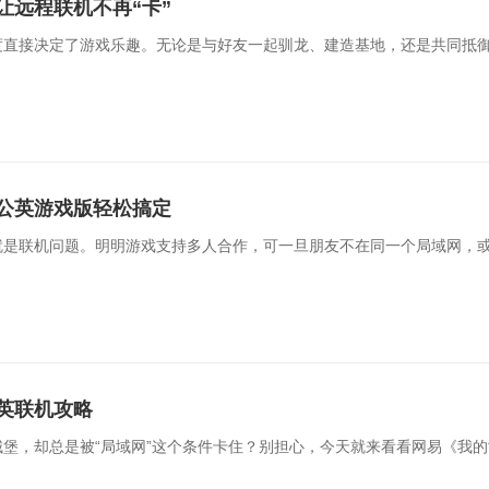
让远程联机不再“卡”
工一键安全入网，访客便捷网页认证
反向代理保护业务应用，
度直接决定了游戏乐趣。无论是与好友一起驯龙、建造基地，还是共同抵
联网SIM服务
运维通道版服务
业定向流量，通用大流量
异地设备自动发现，精细
公英游戏版轻松搞定
就是联机问题。明明游戏支持多人合作，可一旦朋友不在同一个局域网，
英联机攻略
堡，却总是被“局域网”这个条件卡住？别担心，今天就来看看网易《我