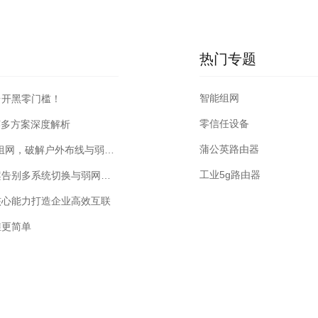
热门专题
智能组网
台开黑零门槛！
零信任设备
英多方案深度解析
蒲公英路由器
老牌游乐园弱电改造降本方案：贝锐蒲公英4G工业异地组网，破解户外布线与弱网难题
工业5g路由器
智慧楼宇监控远程联网查看解决方案：异地组网解决方案告别多系统切换与弱网卡顿
核心能力打造企业高效互联
维更简单