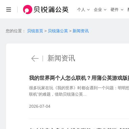
个人
企业
硬件
场景与功能
场景
您的位置：
贝锐首页
>
贝锐蒲公英
>
新闻资讯
查看全部产品 >
个人私有云
联机游戏
远程访问NAS、U盘/硬盘
局域网联机
自定义IP
带宽加速
企业办公
远
HOT
固定IP、便捷访问
加速传输、
企业级 · 桌面式路由器
安全组网访问内部系统、NAS等
企业级 
机
新闻资讯
X3
X5
X4 Pro
入门百兆
双频千兆
智能硬件
智能选路
工业物联
视
新品
G5
P5
双核千兆
智能旁路
就近接入，访问加速
工业设备远程调试，数据采集统一上传
异
X4C
4G通信
X5 Pro
2.5G口
我的世界两个人怎么联机？用蒲公英游戏版
智能路由器
很多玩家在玩《我的世界》时都会遇到一个问题：明明
功能
联机”的难题，借助贝锐蒲公英...
消费级
工业级 
异地组网
全
2026-07-04
X1
X4C
R300 
私有云
4G免插卡
无需公网IP，快速搭建异地虚拟局域网
全
X1 Pro
R300 5
高性能
NEW
远程设备管理
W
R200