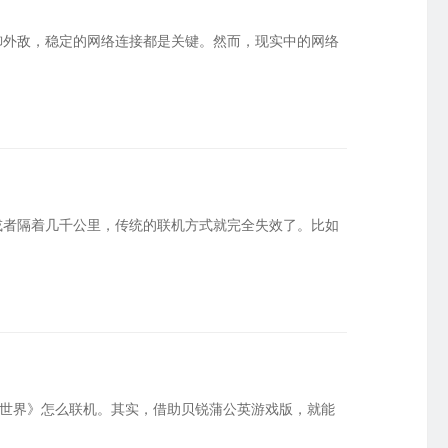
星逻智能科技 · 无人机巡检
精细化授权权限
御外敌，稳定的网络连接都是关键。然而，现实中的网络
英泰立达科技 · 远程数据采集
化管理PLC运维权限
临淄市人民医院 · 医药管理软件
或者隔着几千公里，传统的联机方式就完全失效了。比如
的世界》怎么联机。其实，借助贝锐蒲公英游戏版，就能