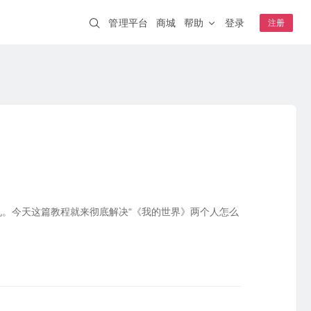
管理平台
商城
帮助
登录
注册
解决方案
蒲公英AI开发者
NEW
一分钟跨网访问本地 AI 工具
企业WiFi
IT互联网
智慧安防
安全上网、行为追溯
钟级上线
其它
智慧交通
智能制造
A20
WIFI6
云AP
K1
远程开关
连锁零售
NEW
智慧教育
络稳定可靠
S0.5
虚拟网线
NEW
。今天这篇教程就来彻底解决“《我的世界》两个人怎么
成功案例
嵌入式模块
盐城公安 · 视频监控
4G开发板套装
采集统一上传
核心板E3
合富医疗 · 远程医疗
模块E80