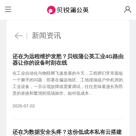
场景与功能
场景
自定义IP
固定IP、便捷访问
企业办公
远
个人私有云
HOT
安全组网访问内部系统、NAS等
机房
远程访问NAS、U盘/硬盘
带宽加速
新闻资讯
加速传输、随心分配
工业物联
视
联机游戏
工业设备远程调试，数据采集统一上传
异
局域网联机、外服游戏加速
软件定制
还在为远程维护发愁？贝锐蒲公英工业4G路由
私有定制、树立品牌
蒲公英网盘
器让你的设备时刻在线
NEW
功能
本地存储不上云，远程文件同步更安心
在工业自动化与物联网飞速发展的今天，工程师们常常面临
企业WiFi
异地组网
全
一个棘手的问题：部署在偏远地区、工地现场或户外机房的
安全上网、行为追溯
蒲公英AI开发者
NEW
工业设备，一旦出现故障或需要调试，往往意味着漫长而昂
无需公网IP，快速搭建异地虚拟局域网
全
一分钟跨网访问本地 AI 工具
贵的差旅和繁琐的现场操作。如何低成本...
智能选路
新品
远程设备管理
W
2026-07-02
就近接入，访问加速
云端批量管理设备，可视化监控告警
员
智能硬件
国产信创
物
X4C
4G通信
还在为数据安全头疼？这份低成本私有云搭建
国产新创体系，技术自主可控
企
智能路由器