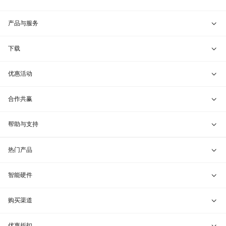
产品与服务
智能硬件
下载
智能组网服务
蒲公英游戏版
优惠活动
蒲公英客户端
兑换码通道
合作共赢
蒲公英管理端
教育折扣
开放平台
帮助与支持
蒲公英服务器端
渠道合作
联系客服
热门产品
贝锐令牌
行业定制
VIP服务
贝锐向日葵 · 远程控制
智能硬件
远程协助
贝锐蒲公英 · 异地组网
贝锐向日葵硬件
购买渠道
报告漏洞
贝锐花生壳 · 动态域名
贝锐蒲公英硬件
天猫旗舰店
优惠折扣