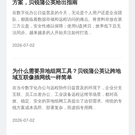
方案，贝锐蒲公英给出指南
SDK&API嵌入
在数字化办公日益普及的今天，无论是个人用户还是企业团
X1
私有云
NAS伴侣
轻量化开发，快捷集成嵌入
队，都面临着数据存储和远程访问的痛点。将资料存放在第
智能盒子、旁路组网
三方云盘，安全性难以保障；使用U盘拷贝，效率低下且无
法同步。越来越多的人开始关注如何打造...
2026-07-02
为什么需要异地组网工具？贝锐蒲公英让跨地
域互联像插网线一样简单
在当今数字化办公与远程协作日益普及的环境下，企业分支
互联、员工出差办公、工业设备远程运维等场景，都对高
效、稳定、安全的异地组网工具提出了迫切需求。传统的专
线方案成本高昂、部署复杂，而虚拟专用网...
2026-07-02