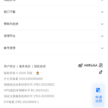
网站地图
贝锐洋葱头 · 协作无间
贝锐花生壳硬件
京东旗舰店
兑换码通道
热门下载
教育公益折扣
贝锐向日葵客户端
帮助与支持
贝锐蒲公英客户端
我要建议
管理平台
贝锐花生壳客户端
我要投诉
贝锐向日葵管理
账号管理
贝锐洋葱头浏览器
联系客服
贝锐蒲公英管理
实名认证
用户协议
|
服务条款
|
隐私政策
钻石VIP
贝锐花生壳管理
账号信息
版权所有 © 2026 贝锐
沪公安备案 31011002000069
远程协助
贝锐洋葱头管理
产品续费
增值电信业务经营许可
沪B2-20210652
VPN虚拟专用网许可 B1-20231421
报告漏洞
域名管理
我的订单
域名注册服务机构许可 沪D3-20230001
ICP备案
沪B2-20100004-1
退换货政策
发票管理