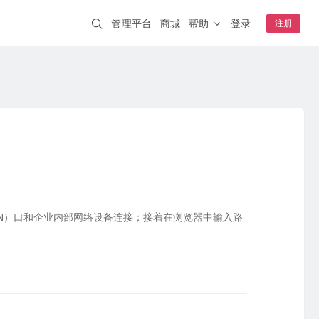
管理平台
商城
帮助
登录
注册
解决方案
蒲公英AI开发者
NEW
一分钟跨网访问本地 AI 工具
企业WiFi
IT互联网
智慧安防
安全上网、行为追溯
钟级上线
其它
智慧交通
智能制造
A20
WIFI6
云AP
K1
远程开关
连锁零售
NEW
智慧教育
络稳定可靠
S0.5
虚拟网线
NEW
N）口和企业内部网络设备连接；接着在浏览器中输入路
成功案例
嵌入式模块
盐城公安 · 视频监控
4G开发板套装
采集统一上传
核心板E3
合富医疗 · 远程医疗
模块E80