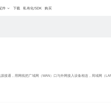
配件
下载
私有化/SDK
购买
蒲公英网盘
NEW
、外服游戏加速
本地存储不上云，远程文件同步更安心
软件定制
程运维
分支连锁
HOT
随心分配
私有定制、树立品牌
· 4G&5G路由器
房设备运维，远程调试PLC等工业设备
企业级 · 机架式路由器
设备零接触部署，业务分
G300
8网口
双2.5G口
NEW
频监控
远程医疗
NEW
V2000
八2.5G网口
地多点监控视频远程传输，集中管理
医疗设备零配置接入，网
X1
私有云
NAS伴侣
智能盒子、旁路组网
源接通，用网线把广域网（WAN）口与外网接入设备相连，局域网（LA
· 无线路由器
工业级 · 通信设备
球智能链路
二层组网
4G系列
S100
工业交换机
球高速骨干网，智能选路保障业务体验
销量第一
工业设备远程调试，数据
G
E100 Pro
串口服务器
NEW
iFi内网准入
应用代理访问
NEW