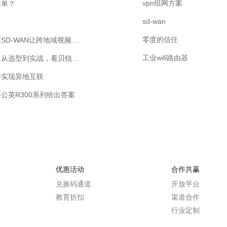
vpn组网方案
简单？
sd-wan
零度的信任
如何低成本、高效率实现远程视频监控方案？贝锐蒲公英SD-WAN让跨地域视频统管不再难
工业wifi路由器
工业级无线路由器能否应对严苛工业环境下的联网挑战？从选型到实战，看贝锐蒲公英如何实现高效异地组网
步实现异地互联
公英R300系列给出答案
优惠活动
合作共赢
兑换码通道
开放平台
教育折扣
渠道合作
行业定制