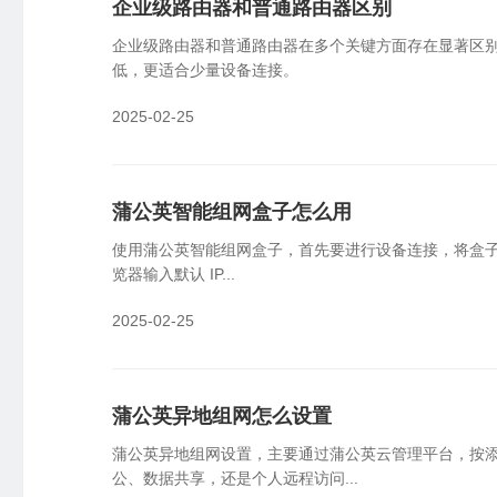
企业级路由器和普通路由器区别
云端批量管理设备，可视化监控告警
员
企业级路由器和普通路由器在多个关键方面存在显著区
国产信创
物
低，更适合少量设备连接。
国产新创体系，技术自主可控
企
2025-02-25
SDK&API嵌入
轻量化开发，快捷集成嵌入
蒲公英智能组网盒子怎么用
使用蒲公英智能组网盒子，首先要进行设备连接，将盒子通
览器输入默认 IP...
2025-02-25
蒲公英异地组网怎么设置
蒲公英异地组网设置，主要通过蒲公英云管理平台，按
公、数据共享，还是个人远程访问...