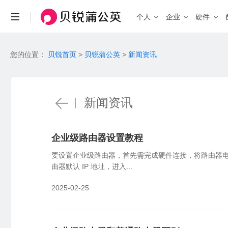
个人
企业
硬件
场景与功能
场景
您的位置：
贝锐首页
>
贝锐蒲公英
>
新闻资讯
查看全部产品 >
个人私有云
联机游戏
远程访问NAS、U盘/硬盘
局域网联机
自定义IP
带宽加速
企业办公
远
HOT
固定IP、便捷访问
加速传输、
企业级 · 桌面式路由器
安全组网访问内部系统、NAS等
企业级 
机
新闻资讯
X3
X5
X4 Pro
入门百兆
双频千兆
智能硬件
智能选路
工业物联
视
新品
G5
P5
双核千兆
智能旁路
就近接入，访问加速
工业设备远程调试，数据采集统一上传
异
X4C
4G通信
X5 Pro
2.5G口
企业级路由器设置教程
智能路由器
要设置企业级路由器，首先需完成硬件连接，将路由器电
功能
由器默认 IP 地址，进入...
消费级
工业级 
异地组网
全
2025-02-25
X1
X4C
R300 
私有云
4G免插卡
无需公网IP，快速搭建异地虚拟局域网
全
X1 Pro
R300 5
高性能
NEW
远程设备管理
W
R200