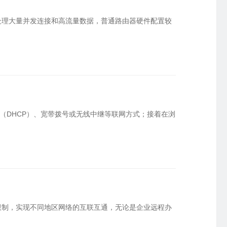
星逻智能科技 · 无人机巡检
精细化授权权限
处理大量并发连接和高流量数据，普通路由器硬件配置较
英泰立达科技 · 远程数据采集
化管理PLC运维权限
临淄市人民医院 · 医药管理软件
P（DHCP）、宽带拨号或无线中继等联网方式；接着在浏
限制，实现不同地区网络的互联互通，无论是企业远程办