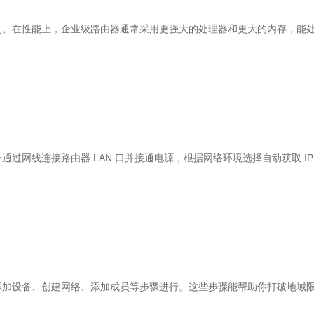
工一键安全入网，访客便捷网页认证
反向代理保护业务应用，
别。在性能上，企业级路由器通常采用更强大的处理器和更大的内存，能
联网SIM服务
运维通道版服务
业定向流量，通用大流量
异地设备自动发现，精细
过网线连接路由器 LAN 口并接通电源，根据网络环境选择自动获取 I
添加设备、创建网络、添加成员等步骤进行。这些步骤能帮助你打破地域