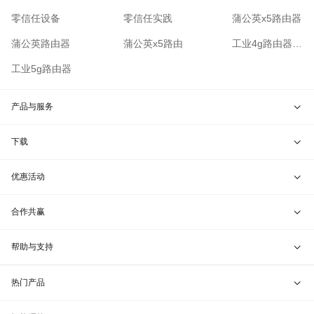
零信任设备
零信任实践
蒲公英x5路由器
蒲公英路由器
蒲公英x5路由
工业4g路由器哪家好
工业5g路由器
产品与服务
智能硬件
下载
智能组网服务
蒲公英游戏版
优惠活动
蒲公英客户端
兑换码通道
合作共赢
蒲公英管理端
教育折扣
开放平台
帮助与支持
蒲公英服务器端
渠道合作
联系客服
热门产品
贝锐令牌