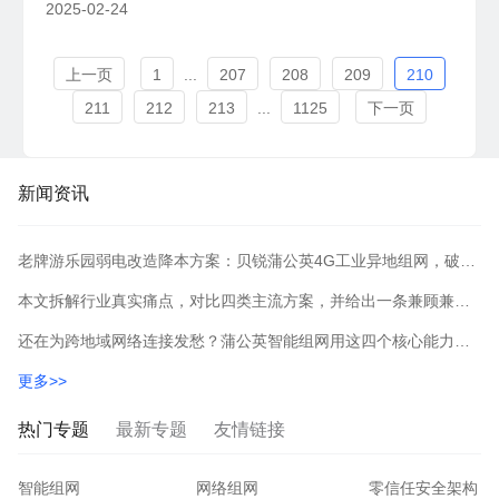
2025-02-24
上一页
1
...
207
208
209
210
211
212
213
...
1125
下一页
新闻资讯
老牌游乐园弱电改造降本方案：贝锐蒲公英4G工业异地组网，破解户外布线与弱网难题
本文拆解行业真实痛点，对比四类主流方案，并给出一条兼顾兼容性、稳定性与性价比的落地路径。
还在为跨地域网络连接发愁？蒲公英智能组网用这四个核心能力打造企业高效互联
更多>>
热门专题
最新专题
友情链接
智能组网
网络组网
零信任安全架构