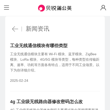
场景与功能
场景
自定义IP
固定IP、便捷访问
企业办公
远
个人私有云
HOT
安全组网访问内部系统、NAS等
机房
远程访问NAS、U盘/硬盘
带宽加速
新闻资讯
加速传输、随心分配
工业物联
视
联机游戏
工业设备远程调试，数据采集统一上传
异
局域网联机、外服游戏加速
软件定制
工业无线通信模块有哪些类型
私有定制、树立品牌
蒲公英网盘
NEW
功能
工业无线通信模块主要有 Wi-Fi 模块、蓝牙模块、ZigBee
本地存储不上云，远程文件同步更安心
模块、LoRa 模块、4G/5G 模块等类型，每种类型在传输距
企业WiFi
异地组网
全
离、速率、功耗等方面各有特点，适用于不同工业场景。以
安全上网、行为追溯
蒲公英AI开发者
NEW
下为你详细介绍。
无需公网IP，快速搭建异地虚拟局域网
全
一分钟跨网访问本地 AI 工具
智能选路
新品
2025-02-24
远程设备管理
W
就近接入，访问加速
云端批量管理设备，可视化监控告警
员
智能硬件
国产信创
物
4g 工业级无线路由器修改密码怎么改
X4C
4G通信
国产新创体系，技术自主可控
企
智能路由器