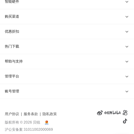
行业定制
VIP服务
贝锐向日葵 · 远程控制
智能硬件
远程协助
贝锐蒲公英 · 异地组网
贝锐向日葵硬件
购买渠道
报告漏洞
贝锐花生壳 · 动态域名
贝锐蒲公英硬件
天猫旗舰店
优惠折扣
网站地图
贝锐洋葱头 · 协作无间
贝锐花生壳硬件
京东旗舰店
兑换码通道
热门下载
教育公益折扣
贝锐向日葵客户端
帮助与支持
贝锐蒲公英客户端
我要建议
管理平台
贝锐花生壳客户端
我要投诉
贝锐向日葵管理
账号管理
贝锐洋葱头浏览器
联系客服
贝锐蒲公英管理
实名认证
用户协议
|
服务条款
|
隐私政策
钻石VIP
贝锐花生壳管理
账号信息
版权所有 © 2026 贝锐
沪公安备案 31011002000069