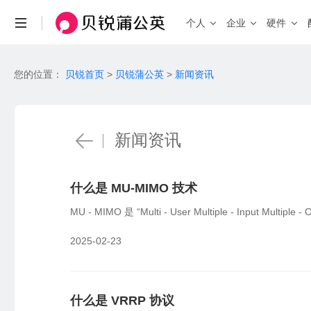
个人
企业
硬件
场景与功能
场景
您的位置：
贝锐首页
>
贝锐蒲公英
>
新闻资讯
查看全部产品 >
个人私有云
联机游戏
远程访问NAS、U盘/硬盘
局域网联机
自定义IP
带宽加速
企业办公
远
HOT
固定IP、便捷访问
加速传输、
企业级 · 桌面式路由器
安全组网访问内部系统、NAS等
企业级 
机
新闻资讯
X3
X5
X4 Pro
入门百兆
双频千兆
智能硬件
智能选路
工业物联
视
新品
G5
P5
双核千兆
智能旁路
就近接入，访问加速
工业设备远程调试，数据采集统一上传
异
X4C
4G通信
X5 Pro
2.5G口
什么是 MU-MIMO 技术
智能路由器
MU - MIMO 是 “Multi - User Multiple - Input M
功能
消费级
工业级 
2025-02-23
异地组网
全
X1
X4C
R300 
私有云
4G免插卡
无需公网IP，快速搭建异地虚拟局域网
全
X1 Pro
R300 5
高性能
NEW
远程设备管理
W
什么是 VRRP 协议
R200