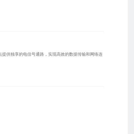
星逻智能科技 · 无人机巡检
精细化授权权限
英泰立达科技 · 远程数据采集
化管理PLC运维权限
临淄市人民医院 · 医药管理软件
节点提供独享的电信号通路，实现高效的数据传输和网络连