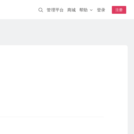
管理平台
商城
帮助
登录
注册
解决方案
蒲公英AI开发者
NEW
一分钟跨网访问本地 AI 工具
企业WiFi
IT互联网
智慧安防
安全上网、行为追溯
钟级上线
其它
智慧交通
智能制造
A20
WIFI6
云AP
K1
远程开关
连锁零售
NEW
智慧教育
络稳定可靠
S0.5
虚拟网线
NEW
成功案例
嵌入式模块
盐城公安 · 视频监控
4G开发板套装
采集统一上传
核心板E3
合富医疗 · 远程医疗
模块E80