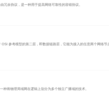
工一键安全入网，访客便捷网页认证
反向代理保护业务应用，
tocol）即虚拟路由冗余协议，是一种用于提高网络可靠性的容错协议。
联网SIM服务
运维通道版服务
业定向流量，通用大流量
异地设备自动发现，精细
 OSI 参考模型的第二层，即数据链路层，它能为接入的任意两个网络
etwork），是一种将物理局域网在逻辑上划分为多个独立广播域的技术。