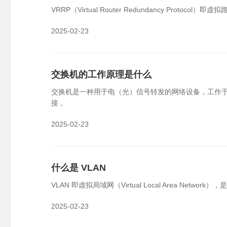
云端批量管理设备，可视化监控告警
员
VRRP（Virtual Router Redundancy Pro
国产信创
物
2025-02-23
国产新创体系，技术自主可控
企
SDK&API嵌入
交换机的工作原理是什么
轻量化开发，快捷集成嵌入
交换机是一种用于电（光）信号转发的网络设备，工作于
接 。
2025-02-23
什么是 VLAN
VLAN 即虚拟局域网（Virtual Local Area N
2025-02-23