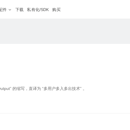
配件
下载
私有化/SDK
购买
蒲公英网盘
NEW
、外服游戏加速
本地存储不上云，远程文件同步更安心
软件定制
程运维
分支连锁
HOT
随心分配
私有定制、树立品牌
· 4G&5G路由器
房设备运维，远程调试PLC等工业设备
企业级 · 机架式路由器
设备零接触部署，业务分
G300
8网口
双2.5G口
NEW
频监控
远程医疗
NEW
V2000
八2.5G网口
地多点监控视频远程传输，集中管理
医疗设备零配置接入，网
X1
私有云
NAS伴侣
智能盒子、旁路组网
ultiple - Output” 的缩写，直译为 “多用户多入多出技术” 。
· 无线路由器
工业级 · 通信设备
球智能链路
二层组网
4G系列
S100
工业交换机
球高速骨干网，智能选路保障业务体验
销量第一
工业设备远程调试，数据
G
E100 Pro
串口服务器
NEW
iFi内网准入
应用代理访问
NEW