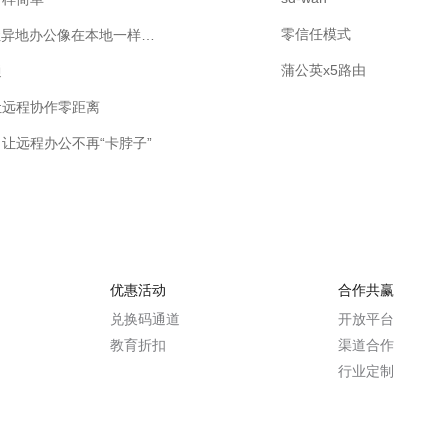
零信任模式
员工出差如何高效远程访问内部系统？蒲公英SD-WAN让异地办公像在本地一样流畅
蒲公英x5路由
通
让远程协作零距离
让远程办公不再“卡脖子”
优惠活动
合作共赢
兑换码通道
开放平台
教育折扣
渠道合作
行业定制