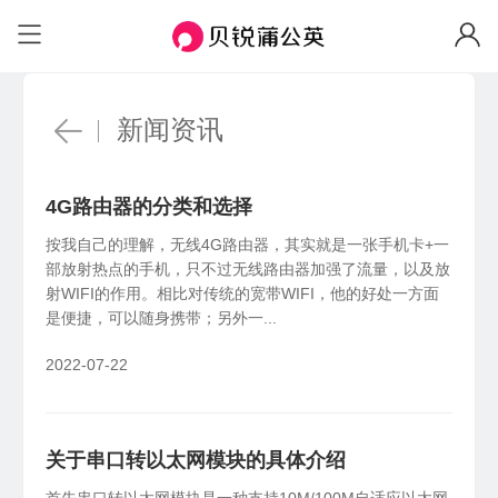
场景与功能
场景
自定义IP
固定IP、便捷访问
企业办公
远
个人私有云
HOT
安全组网访问内部系统、NAS等
机房
远程访问NAS、U盘/硬盘
带宽加速
新闻资讯
加速传输、随心分配
工业物联
视
联机游戏
工业设备远程调试，数据采集统一上传
异
局域网联机、外服游戏加速
软件定制
4G路由器的分类和选择
私有定制、树立品牌
蒲公英网盘
NEW
功能
按我自己的理解，无线4G路由器，其实就是一张手机卡+一
本地存储不上云，远程文件同步更安心
部放射热点的手机，只不过无线路由器加强了流量，以及放
企业WiFi
异地组网
全
射WIFI的作用。相比对传统的宽带WIFI，他的好处一方面
安全上网、行为追溯
蒲公英AI开发者
NEW
是便捷，可以随身携带；另外一...
无需公网IP，快速搭建异地虚拟局域网
全
一分钟跨网访问本地 AI 工具
智能选路
新品
2022-07-22
远程设备管理
W
就近接入，访问加速
云端批量管理设备，可视化监控告警
员
智能硬件
国产信创
物
关于串口转以太网模块的具体介绍
X4C
4G通信
国产新创体系，技术自主可控
企
智能路由器