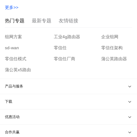
更多>>
热门专题
最新专题
友情链接
组网方案
工业4g路由器
企业组网
sd-wan
零信任
零信任架构
零信任模式
零信任厂商
蒲公英路由器
蒲公英x5路由
产品与服务
智能硬件
下载
智能组网服务
蒲公英游戏版
优惠活动
蒲公英客户端
兑换码通道
合作共赢