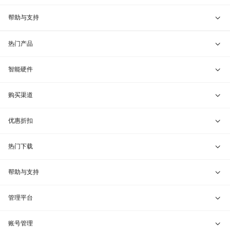
蒲公英管理端
教育折扣
开放平台
帮助与支持
蒲公英服务器端
渠道合作
联系客服
热门产品
贝锐令牌
行业定制
VIP服务
贝锐向日葵 · 远程控制
智能硬件
远程协助
贝锐蒲公英 · 异地组网
贝锐向日葵硬件
购买渠道
报告漏洞
贝锐花生壳 · 动态域名
贝锐蒲公英硬件
天猫旗舰店
优惠折扣
网站地图
贝锐洋葱头 · 协作无间
贝锐花生壳硬件
京东旗舰店
兑换码通道
热门下载
教育公益折扣
贝锐向日葵客户端
帮助与支持
贝锐蒲公英客户端
我要建议
管理平台
贝锐花生壳客户端
我要投诉
贝锐向日葵管理
账号管理