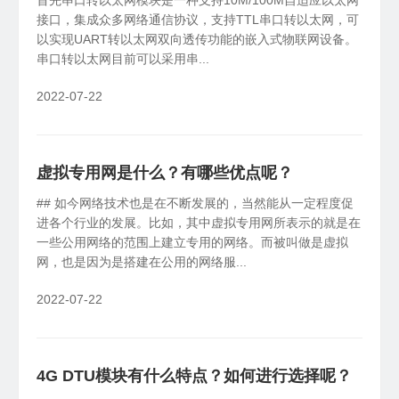
首先串口转以太网模块是一种支持10M/100M自适应以太网
接口，集成众多网络通信协议，支持TTL串口转以太网，可
SDK&API嵌入
以实现UART转以太网双向透传功能的嵌入式物联网设备。
X1
私有云
NAS伴侣
轻量化开发，快捷集成嵌入
串口转以太网目前可以采用串...
智能盒子、旁路组网
2022-07-22
虚拟专用网是什么？有哪些优点呢？
## 如今网络技术也是在不断发展的，当然能从一定程度促
进各个行业的发展。比如，其中虚拟专用网所表示的就是在
一些公用网络的范围上建立专用的网络。而被叫做是虚拟
网，也是因为是搭建在公用的网络服...
2022-07-22
4G DTU模块有什么特点？如何进行选择呢？