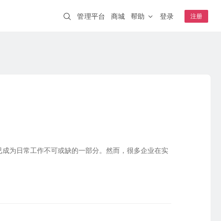
管理平台
商城
帮助
登录
注册
解决方案
蒲公英AI开发者
NEW
一分钟跨网访问本地 AI 工具
企业WiFi
IT互联网
智慧安防
安全上网、行为追溯
钟级上线
其它
智慧交通
智能制造
A20
WIFI6
云AP
K1
远程开关
连锁零售
NEW
智慧教育
络稳定可靠
S0.5
虚拟网线
NEW
”已成为日常工作不可或缺的一部分。然而，很多企业在实
成功案例
嵌入式模块
盐城公安 · 视频监控
4G开发板套装
采集统一上传
核心板E3
合富医疗 · 远程医疗
模块E80