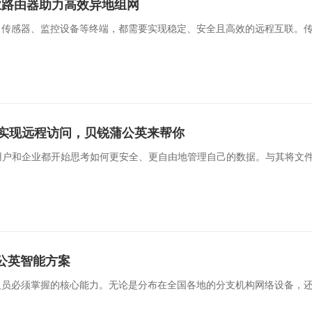
业路由器助力高效异地组网
工一键安全入网，访客便捷网页认证
反向代理保护业务应用，
、传感器、监控设备等终端，都需要实现稳定、安全且高效的远程互联。传
联网SIM服务
运维通道版服务
业定向流量，通用大流量
异地设备自动发现，精细
实现远程访问，贝锐蒲公英来帮你
用户和企业都开始思考如何更安全、更自由地管理自己的数据。与其将文
公英智能方案
人员必须掌握的核心能力。无论是分布在全国各地的分支机构网络设备，还是