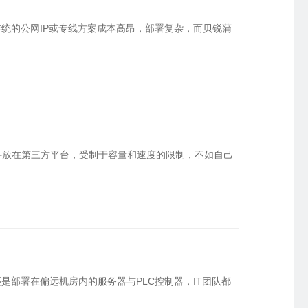
星逻智能科技 · 无人机巡检
精细化授权权限
统的公网IP或专线方案成本高昂，部署复杂，而贝锐蒲
英泰立达科技 · 远程数据采集
化管理PLC运维权限
临淄市人民医院 · 医药管理软件
件放在第三方平台，受制于容量和速度的限制，不如自己
部署在偏远机房内的服务器与PLC控制器，IT团队都