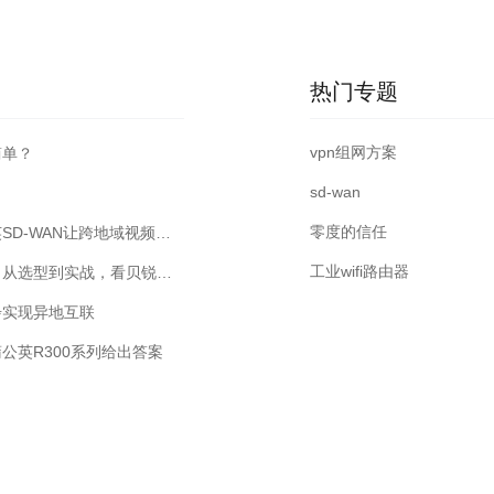
热门专题
vpn组网方案
简单？
sd-wan
零度的信任
如何低成本、高效率实现远程视频监控方案？贝锐蒲公英SD-WAN让跨地域视频统管不再难
工业wifi路由器
工业级无线路由器能否应对严苛工业环境下的联网挑战？从选型到实战，看贝锐蒲公英如何实现高效异地组网
步实现异地互联
公英R300系列给出答案