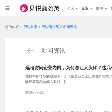
个人
企业
硬件
场景与功能
场景
您的位置：
贝锐首页
>
贝锐蒲公英
>
新闻资讯
查看全部产品 >
个人私有云
联机游戏
远程访问NAS、U盘/硬盘
局域网联机
自定义IP
带宽加速
企业办公
远
HOT
固定IP、便捷访问
加速传输、
企业级 · 桌面式路由器
安全组网访问内部系统、NAS等
企业级 
机
新闻资讯
X3
X5
X4 Pro
入门百兆
双频千兆
智能硬件
智能选路
工业物联
视
新品
G5
P5
双核千兆
智能旁路
就近接入，访问加速
工业设备远程调试，数据采集统一上传
异
X4C
4G通信
X5 Pro
2.5G口
远程访问企业内网，为何总让人头疼？这几
智能路由器
在数字化转型的浪潮下，无论是企业员工出差在外需要访
功能
际部署远程访问方案时，往...
消费级
工业级 
异地组网
全
2026-07-21
X1
X4C
R300 
私有云
4G免插卡
无需公网IP，快速搭建异地虚拟局域网
全
X1 Pro
R300 5
高性能
NEW
远程设备管理
W
R200