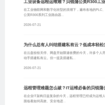
工业设备远程运维难？贝锐蒲公英R300工
云端批量管理设备，可视化监控告警
员
在工业物联网和数字化转型的浪潮下，遍布各地的PLC
国产信创
物
公英R300系列工业路由器...
国产新创体系，技术自主可控
企
2026-07-21
SDK&API嵌入
轻量化开发，快捷集成嵌入
为什么总有人纠结搭建私有云？低成本轻松
在云盘纷纷关停、网盘开始限速收费的今天，许多个人
动手搭建私有云。但一提及搭建私...
2026-07-21
远程管理难题怎么破？IT运维必备的贝锐蒲
在企业IT架构日益复杂的今天，远程管理已经成为运维
面临着如何高效、安全地进...