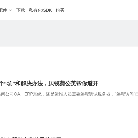
配件
下载
私有化/SDK
购买
蒲公英网盘
NEW
、外服游戏加速
本地存储不上云，远程文件同步更安心
软件定制
程运维
分支连锁
HOT
随心分配
私有定制、树立品牌
· 4G&5G路由器
房设备运维，远程调试PLC等工业设备
企业级 · 机架式路由器
设备零接触部署，业务分
G300
8网口
双2.5G口
NEW
频监控
远程医疗
NEW
V2000
八2.5G网口
地多点监控视频远程传输，集中管理
医疗设备零配置接入，网
X1
私有云
NAS伴侣
个“坑”和解决办法，贝锐蒲公英帮你避开
智能盒子、旁路组网
问公司OA、ERP系统，还是运维人员需要远程调试服务器，“远程访问
· 无线路由器
工业级 · 通信设备
球智能链路
二层组网
4G系列
S100
工业交换机
球高速骨干网，智能选路保障业务体验
销量第一
工业设备远程调试，数据
G
E100 Pro
串口服务器
NEW
iFi内网准入
应用代理访问
NEW