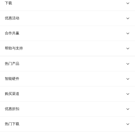
智能硬件
下载
智能组网服务
蒲公英游戏版
优惠活动
蒲公英客户端
兑换码通道
合作共赢
蒲公英管理端
教育折扣
开放平台
帮助与支持
蒲公英服务器端
渠道合作
联系客服
热门产品
贝锐令牌
行业定制
VIP服务
贝锐向日葵 · 远程控制
智能硬件
远程协助
贝锐蒲公英 · 异地组网
贝锐向日葵硬件
购买渠道
报告漏洞
贝锐花生壳 · 动态域名
贝锐蒲公英硬件
天猫旗舰店
优惠折扣
网站地图
贝锐洋葱头 · 协作无间
贝锐花生壳硬件
京东旗舰店
兑换码通道
热门下载