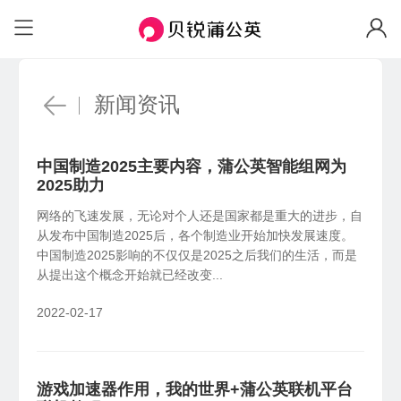
场景与功能
场景
自定义IP
固定IP、便捷访问
企业办公
远
个人私有云
HOT
安全组网访问内部系统、NAS等
机房
远程访问NAS、U盘/硬盘
带宽加速
新闻资讯
加速传输、随心分配
工业物联
视
联机游戏
工业设备远程调试，数据采集统一上传
异
局域网联机、外服游戏加速
软件定制
中国制造2025主要内容，蒲公英智能组网为
私有定制、树立品牌
蒲公英网盘
2025助力
NEW
功能
本地存储不上云，远程文件同步更安心
网络的飞速发展，无论对个人还是国家都是重大的进步，自
企业WiFi
异地组网
全
从发布中国制造2025后，各个制造业开始加快发展速度。
安全上网、行为追溯
蒲公英AI开发者
NEW
中国制造2025影响的不仅仅是2025之后我们的生活，而是
无需公网IP，快速搭建异地虚拟局域网
全
一分钟跨网访问本地 AI 工具
从提出这个概念开始就已经改变...
智能选路
新品
远程设备管理
W
2022-02-17
就近接入，访问加速
云端批量管理设备，可视化监控告警
员
智能硬件
国产信创
物
X4C
4G通信
游戏加速器作用，我的世界+蒲公英联机平台
国产新创体系，技术自主可控
企
智能路由器