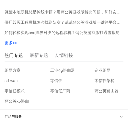
饥荒本地联机总是掉线卡顿？用蒲公英游戏版解决问题，和好友畅玩
僵尸毁灭工程联机怎么找到队友？试试蒲公英游戏版一键跨平台联机
如何轻松实现bno跨界对决的远程联机？蒲公英游戏版打通虚拟局域网，异地组网畅快对战
更多>>
热门专题
最新专题
友情链接
组网方案
工业4g路由器
企业组网
sd-wan
零信任
零信任架构
零信任模式
零信任厂商
蒲公英路由器
蒲公英x5路由
产品与服务