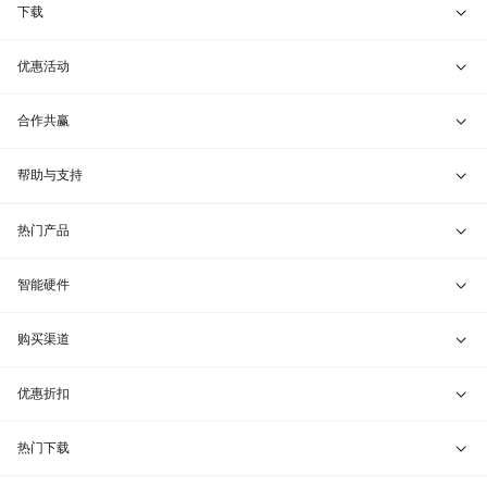
智能硬件
下载
智能组网服务
蒲公英游戏版
优惠活动
蒲公英客户端
兑换码通道
合作共赢
蒲公英管理端
教育折扣
开放平台
帮助与支持
蒲公英服务器端
渠道合作
联系客服
热门产品
贝锐令牌
行业定制
VIP服务
贝锐向日葵 · 远程控制
智能硬件
远程协助
贝锐蒲公英 · 异地组网
贝锐向日葵硬件
购买渠道
报告漏洞
贝锐花生壳 · 动态域名
贝锐蒲公英硬件
天猫旗舰店
优惠折扣
网站地图
贝锐洋葱头 · 协作无间
贝锐花生壳硬件
京东旗舰店
兑换码通道
热门下载