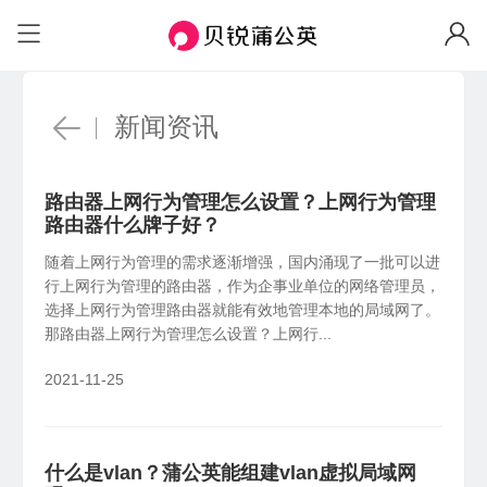
场景与功能
场景
自定义IP
固定IP、便捷访问
企业办公
远
个人私有云
HOT
安全组网访问内部系统、NAS等
机房
远程访问NAS、U盘/硬盘
带宽加速
新闻资讯
加速传输、随心分配
工业物联
视
联机游戏
工业设备远程调试，数据采集统一上传
异
局域网联机、外服游戏加速
软件定制
路由器上网行为管理怎么设置？上网行为管理
私有定制、树立品牌
蒲公英网盘
路由器什么牌子好？
NEW
功能
本地存储不上云，远程文件同步更安心
随着上网行为管理的需求逐渐增强，国内涌现了一批可以进
企业WiFi
异地组网
全
行上网行为管理的路由器，作为企事业单位的网络管理员，
安全上网、行为追溯
蒲公英AI开发者
NEW
选择上网行为管理路由器就能有效地管理本地的局域网了。
无需公网IP，快速搭建异地虚拟局域网
全
一分钟跨网访问本地 AI 工具
那路由器上网行为管理怎么设置？上网行...
智能选路
新品
远程设备管理
W
2021-11-25
就近接入，访问加速
云端批量管理设备，可视化监控告警
员
智能硬件
国产信创
物
X4C
4G通信
什么是vlan？蒲公英能组建vlan虚拟局域网
国产新创体系，技术自主可控
企
智能路由器