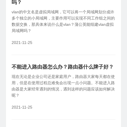
吗？
SDK&API嵌入
vlan的中文名是虚拟局域网，它可以将一个局域网划分成许
X1
私有云
NAS伴侣
轻量化开发，快捷集成嵌入
多个独立的小局域网，主要作用可以实现不同工作组之间的
智能盒子、旁路组网
数据交换，那具体来说什么是vlan？蒲公英能组建vlan虚拟
局域网吗？
2021-11-25
不能进入路由器怎么办？路由器什么牌子好？
现在无论是企业公司还是家庭用户，路由器大家每天都在使
用，但是在使用过程总难免会出现一点小问题。不能进入路
由器是大家经常遇到的情况，遇到这样的问题应该如何解决
呢？
2021-11-25