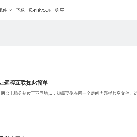
配件
下载
私有化/SDK
购买
蒲公英网盘
NEW
、外服游戏加速
本地存储不上云，远程文件同步更安心
软件定制
程运维
分支连锁
HOT
随心分配
私有定制、树立品牌
· 4G&5G路由器
房设备运维，远程调试PLC等工业设备
企业级 · 机架式路由器
设备零接触部署，业务分
G300
8网口
双2.5G口
NEW
频监控
远程医疗
NEW
V2000
八2.5G网口
地多点监控视频远程传输，集中管理
医疗设备零配置接入，网
X1
私有云
NAS伴侣
让远程互联如此简单
智能盒子、旁路组网
：两台电脑分别位于不同地点，却需要像在同一个房间内那样共享文件、
· 无线路由器
工业级 · 通信设备
球智能链路
二层组网
4G系列
S100
工业交换机
球高速骨干网，智能选路保障业务体验
销量第一
工业设备远程调试，数据
G
E100 Pro
串口服务器
NEW
iFi内网准入
应用代理访问
NEW