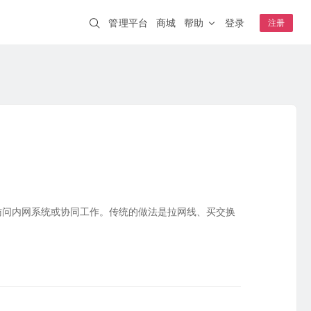
管理平台
商城
帮助
登录
注册
解决方案
蒲公英AI开发者
NEW
一分钟跨网访问本地 AI 工具
企业WiFi
IT互联网
智慧安防
安全上网、行为追溯
钟级上线
其它
智慧交通
智能制造
A20
WIFI6
云AP
K1
远程开关
连锁零售
NEW
智慧教育
络稳定可靠
S0.5
虚拟网线
NEW
访问内网系统或协同工作。传统的做法是拉网线、买交换
成功案例
嵌入式模块
盐城公安 · 视频监控
4G开发板套装
采集统一上传
核心板E3
合富医疗 · 远程医疗
模块E80