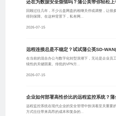
还在为数据安全烦恼吗？蒲公英带你轻松上
云端批量管理设备，可视化监控告警
员
回顾过往几年，不少云盘网盘的相继关停或调整，让很
国产信创
物
得到保障。在这种背景下，私有网...
国产新创体系，技术自主可控
企
2026-07-15
SDK&API嵌入
轻量化开发，快捷集成嵌入
远程连接总是不稳定？试试蒲公英SD-WA
在当前的混合办公与数字化转型浪潮下，无论是企业员
续性的关键因素。传统的VPN方...
2026-07-15
企业如何部署高性价比的远程监控系统？蒲公
远程监控系统在现代企业的安全管理中扮演着至关重要
方式往往带来高昂的成本和复杂的...