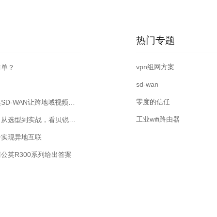
热门专题
vpn组网方案
简单？
sd-wan
零度的信任
如何低成本、高效率实现远程视频监控方案？贝锐蒲公英SD-WAN让跨地域视频统管不再难
工业wifi路由器
工业级无线路由器能否应对严苛工业环境下的联网挑战？从选型到实战，看贝锐蒲公英如何实现高效异地组网
步实现异地互联
公英R300系列给出答案