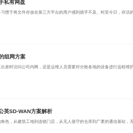
手私有网盘
工一键安全入网，访客便捷网页认证
反向代理保护业务应用，
多习惯于将文件存放在第三方平台的用户感到措手不及。时至今日，存活
联网SIM服务
运维通道版服务
业定向流量，通用大流量
异地设备自动发现，精细
N的组网方案
工出差时访问公司内网，还是运维人员需要对分散各地的设备进行远程维
英SD-WAN方案解析
的角色，从建筑工地到连锁门店，从无人值守的仓库到广袤的通信基站，