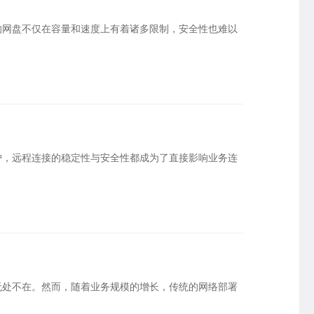
星逻智能科技 · 无人机巡检
精细化授权权限
的网盘不仅在容量和速度上有着诸多限制，安全性也难以
英泰立达科技 · 远程数据采集
化管理PLC运维权限
临淄市人民医院 · 医药管理软件
护，远程连接的稳定性与安全性都成为了直接影响业务连
无处不在。然而，随着业务规模的增长，传统的网络部署