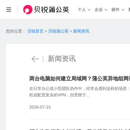
个人
企业
硬件
场景与功能
场景
您的位置：
贝锐首页
>
贝锐蒲公英
>
新闻资讯
查看全部产品 >
个人私有云
联机游戏
远程访问NAS、U盘/硬盘
局域网联机
自定义IP
带宽加速
企业办公
远
HOT
固定IP、便捷访问
加速传输、
企业级 · 桌面式路由器
安全组网访问内部系统、NAS等
企业级 
机
新闻资讯
X3
X5
X4 Pro
入门百兆
双频千兆
智能硬件
智能选路
工业物联
视
新品
G5
P5
双核千兆
智能旁路
就近接入，访问加速
工业设备远程调试，数据采集统一上传
异
X4C
4G通信
X5 Pro
2.5G口
两台电脑如何建立局域网？蒲公英异地组网
智能路由器
在日常办公或小型团队协作中，经常会遇到这样的场景
功能
机或配置复杂的VPN，但受限于...
消费级
工业级 
异地组网
全
2026-07-15
X1
X4C
R300 
私有云
4G免插卡
无需公网IP，快速搭建异地虚拟局域网
全
X1 Pro
R300 5
高性能
NEW
远程设备管理
W
R200