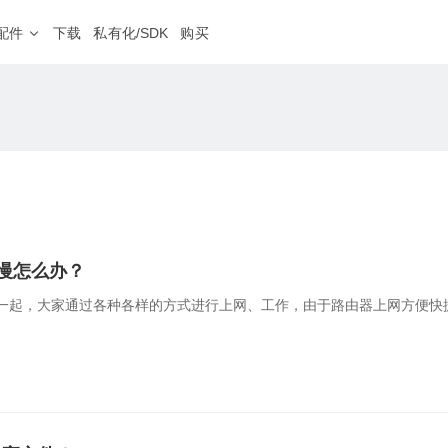
配件
下载
私有化/SDK
购买
蒲公英网盘
NEW
、外服游戏加速
本地存储不上云，远程文件同步更安心
软件定制
程运维
分支连锁
HOT
随心分配
私有定制、树立品牌
· 4G&5G路由器
房设备运维，远程调试PLC等工业设备
企业级 · 机架式路由器
设备零接触部署，业务分
G300
8网口
双2.5G口
NEW
频监控
远程医疗
NEW
V2000
八2.5G网口
地多点监控视频远程传输，集中管理
医疗设备零配置接入，网
X1
私有云
NAS伴侣
慢怎么办？
智能盒子、旁路组网
在了一起，大家通过各种各样的方式进行上网、工作，由于路由器上网方便
· 无线路由器
工业级 · 通信设备
球智能链路
二层组网
4G系列
S100
工业交换机
球高速骨干网，智能选路保障业务体验
销量第一
工业设备远程调试，数据
G
E100 Pro
串口服务器
NEW
iFi内网准入
应用代理访问
NEW