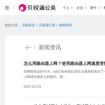
个人
企业
硬件
场景与功能
场景
您的位置：
贝锐首页
>
贝锐蒲公英
>
新闻资讯
查看全部产品 >
个人私有云
联机游戏
远程访问NAS、U盘/硬盘
局域网联机
自定义IP
带宽加速
企业办公
远
HOT
固定IP、便捷访问
加速传输、
企业级 · 桌面式路由器
安全组网访问内部系统、NAS等
企业级 
机
新闻资讯
X3
X5
X4 Pro
入门百兆
双频千兆
智能硬件
智能选路
工业物联
视
新品
G5
P5
双核千兆
智能旁路
就近接入，访问加速
工业设备远程调试，数据采集统一上传
异
X4C
4G通信
X5 Pro
2.5G口
怎么用路由器上网？使用路由器上网速度变
智能路由器
在网络发达的今天，wifi已经和我们的生活紧密联系
功能
上网成为很多人的疑问，那...
消费级
工业级 
异地组网
全
2021-01-23
X1
X4C
R300 
私有云
4G免插卡
无需公网IP，快速搭建异地虚拟局域网
全
X1 Pro
R300 5
高性能
NEW
远程设备管理
W
R200