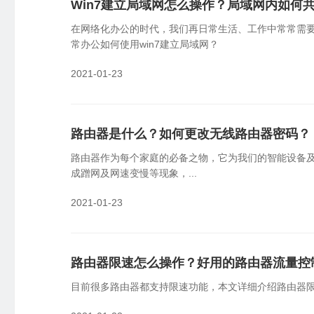
Win7建立局域网怎么操作？局域网内如何
云端批量管理设备，可视化监控告警
员
在网络化办公的时代，我们再日常生活、工作中常常需
国产信创
物
常办公如何使用win7建立局域网？
国产新创体系，技术自主可控
企
2021-01-23
SDK&API嵌入
轻量化开发，快捷集成嵌入
路由器是什么？如何更改无线路由器密码？
路由器作为每个家庭的必备之物，它为我们的智能设备及
成蹭网及网速变慢等现象，...
2021-01-23
路由器限速怎么操作？好用的路由器流量控
目前很多路由器都支持限速功能，本文详细介绍路由器