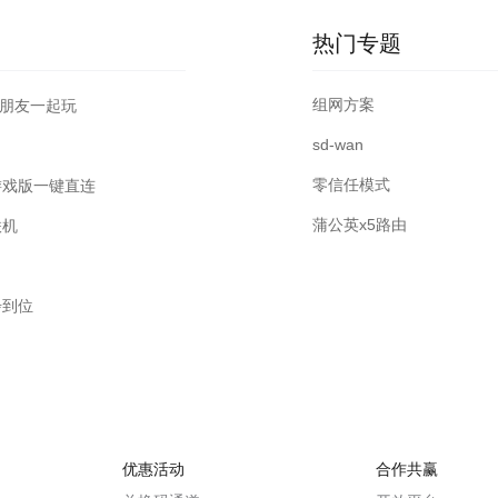
热门专题
组网方案
上朋友一起玩
sd-wan
零信任模式
游戏版一键直连
蒲公英x5路由
联机
步到位
优惠活动
合作共赢