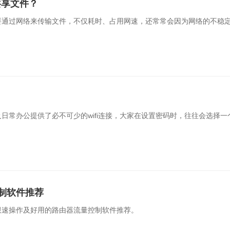
共享文件？
工一键安全入网，访客便捷网页认证
反向代理保护业务应用，
要通过网络来传输文件，不仅耗时、占用网速，还常常会因为网络的不稳
联网SIM服务
运维通道版服务
业定向流量，通用大流量
异地设备自动发现，精细
日常办公提供了必不可少的wifi连接，大家在设置密码时，往往会选择
制软件推荐
限速操作及好用的路由器流量控制软件推荐。