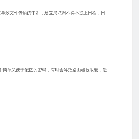
星逻智能科技 · 无人机巡检
精细化授权权限
定导致文件传输的中断，建立局域网不得不提上日程，日
英泰立达科技 · 远程数据采集
化管理PLC运维权限
临淄市人民医院 · 医药管理软件
一个简单又便于记忆的密码，有时会导致路由器被攻破，造