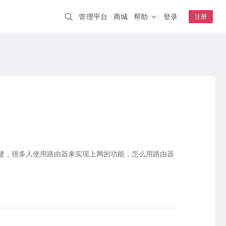
管理平台
商城
帮助
登录
注册
解决方案
蒲公英AI开发者
NEW
一分钟跨网访问本地 AI 工具
企业WiFi
IT互联网
智慧安防
安全上网、行为追溯
钟级上线
其它
智慧交通
智能制造
A20
WIFI6
云AP
K1
远程开关
连锁零售
NEW
智慧教育
络稳定可靠
S0.5
虚拟网线
NEW
快捷，很多人使用路由器来实现上网的功能，怎么用路由器
成功案例
嵌入式模块
盐城公安 · 视频监控
4G开发板套装
采集统一上传
核心板E3
合富医疗 · 远程医疗
模块E80